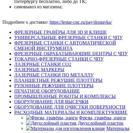
Петербургу бесплатно, либо до ТК;
самовывоз из магазина;
Подробнее о доставке:
https://lestar-cnc.ru/pay/dostavka/
ФРЕЗЕРНЫЕ ГРАВЁРЫ ДЛЯ 3D И КЛИШЕ
УНИВЕРСАЛЬНЫЕ ФРЕЗЕРНЫЕ СТАНКИ С ЧПУ
ФРЕЗЕРНЫЕ СТАНКИ С АВТОМАТИЧЕСКОЙ
СМЕНОЙ ИНСТРУМЕНТА
ФРЕЗЕРНЫЕ ОБРАБАТЫВАЮЩИЕ ЦЕНТРЫ С ЧПУ
ТОКАРНО-ФРЕЗЕРНЫЕ СТАНКИ С ЧПУ
ЛАЗЕРНЫЕ СТАНКИ CO2
ЛАЗЕРНЫЕ МАРКЕРЫ
ЛАЗЕРНЫЕ СТАНКИ ПО МЕТАЛЛУ
ПЛАНШЕТНЫЕ РЕЖУЩИЕ ПЛОТТЕРЫ
РУЛОННЫЕ РЕЖУЩИЕ ПЛОТТЕРЫ
ПЕЧАТНОЕ ОБОРУДОВАНИЕ
ПРОМЫШЛЕННЫЕ РОБОТЫ И КОМПЛЕКСЫ
ОБОРУДОВАНИЕ ДЛЯ ВЫСЕЧКИ
ОБОРУДОВАНИЕ ДЛЯ ОЧИСТКИ ПОВЕРХНОСТИ
РАСХОДНЫЕ МАТЕРИАЛЫ И КОМПЛЕКТУЮЩИЕ
Фрезы, гравёры, цанги
Двухслойный пластик
Материалы