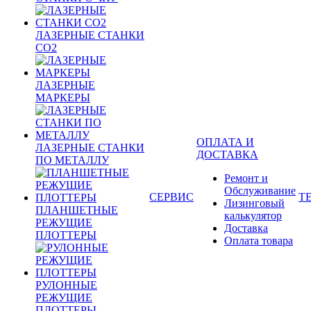
ЛАЗЕРНЫЕ СТАНКИ
CO2
ЛАЗЕРНЫЕ
МАРКЕРЫ
ОПЛАТА И
ЛАЗЕРНЫЕ СТАНКИ
ДОСТАВКА
ПО МЕТАЛЛУ
Ремонт и
Обслуживание
СЕРВИС
Т
Лизинговый
ПЛАНШЕТНЫЕ
калькулятор
РЕЖУЩИЕ
Доставка
ПЛОТТЕРЫ
Оплата товара
РУЛОННЫЕ
РЕЖУЩИЕ
ПЛОТТЕРЫ