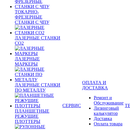
ТОКАРНО-
ФРЕЗЕРНЫЕ
СТАНКИ С ЧПУ
ЛАЗЕРНЫЕ СТАНКИ
CO2
ЛАЗЕРНЫЕ
МАРКЕРЫ
ОПЛАТА И
ЛАЗЕРНЫЕ СТАНКИ
ДОСТАВКА
ПО МЕТАЛЛУ
Ремонт и
Обслуживание
СЕРВИС
Т
Лизинговый
ПЛАНШЕТНЫЕ
калькулятор
РЕЖУЩИЕ
Доставка
ПЛОТТЕРЫ
Оплата товара